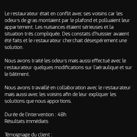
Odeur de Rats
NOS
morts - Odeur
Le restaurateur était en conflit avec ses voisins car les
autres
Rongeurs
odeurs de gras montaient par le plafond et polluaient leur
INTERVENTIONS
appartement. Les nuisances étaient sérieuses et la
Odeur de Moisi
AVIS
CLIENTS
situation trés compliquée. Des constats d'huissier avaient
- Odeur
d'Humidité
été faits et le restaurateur cherchait désespérement une
solution.
FAQ
Odeur de
Renfermé
Nous avons traité les odeurs mais aussi effectué avec le
QUI SOMMES-
Odeur de
restaurateur quelques modifications sur l'aéraulique et sur
Restauration -
le bâtiment.
Odeur de
NOUS ?
Friture, de
Gras
Nous avons travaillé en collaboration avec le restaurateur
CONTACT
mais aussi avec les voisins afin de leur expliquer les
Odeur de
solutions que nous apportions.
Tabac
Odeurs de
Durée de l'intervention : 48h
fumée
Résultats immédiats
d’incendie
- odeurs de
brûlé
Témoignage du client :