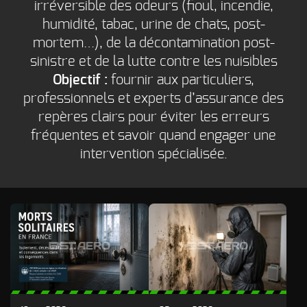
irréversible des odeurs (fioul, incendie,
Odeur de Rats
NOS
morts - Odeur
humidité, tabac, urine de chats, post-
autres
mortem…), de la décontamination post-
Rongeurs
INTERVENTIONS
sinistre et de la lutte contre les nuisibles
Odeur de Moisi
AVIS
CLIENTS
- Odeur
Objectif :
fournir aux particuliers,
d'Humidité
professionnels et experts d’assurance des
FAQ
Odeur de
repères clairs pour éviter les erreurs
Renfermé
fréquentes et savoir quand engager une
QUI SOMMES-
Odeur de
intervention spécialisée.
Restauration -
Odeur de
NOUS ?
Friture, de
Gras
CONTACT
Odeur de
Tabac
Odeurs de
fumée
d’incendie
- odeurs de
brûlé