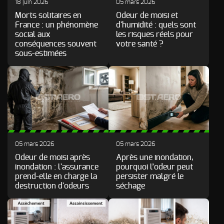
d’incendie
18 juin 2026
05 mars 2026
Morts solitaires en
Odeur de moisi et
Autres Odeurs
France : un phénomène
d'humidité : quels sont
social aux
les risques réels pour
conséquences souvent
votre santé ?
sous-estimées
05 mars 2026
05 mars 2026
Odeur de moisi après
Après une inondation,
inondation : l'assurance
pourquoi l’odeur peut
prend-elle en charge la
persister malgré le
destruction d'odeurs
séchage