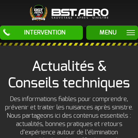
BST Aero
INTERVENTION
MENU
ÉLIMINATION
ODEURS
Actualités &
Odeur de Fioul
ÉLIMINATION
- Mazout -
Gasoil et
autres
Conseils techniques
NUISIBLES
Hydrocarbures
Traitement
SAUVETAGES
Odeur d'Urine
Anti-Rongeurs
Des informations fiables pour comprendre,
de chats (pipi
de chats)
Traitement
prévenir et traiter les nuisances après sinistre.
APRÈS
SINISTRES
Anti-Insectes
Nous partageons ici des contenus essentiels :
Odeur de
LE PROCEDE
Cadavre
actualités, bonnes pratiques et retours
- Odeur Post
mortem
d’expérience autour de l’élimination
LES MACHINES