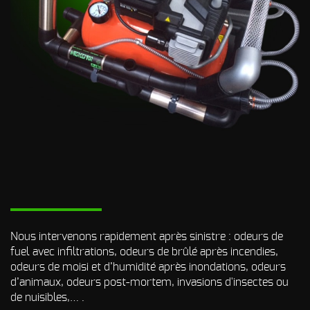
Odeur de Rats
NOS
morts - Odeur
autres
Rongeurs
INTERVENTIONS
Odeur de Moisi
AVIS
CLIENTS
- Odeur
d'Humidité
FAQ
Odeur de
Renfermé
QUI SOMMES-
Odeur de
Restauration -
Odeur de
NOUS ?
Friture, de
Gras
CONTACT
Odeur de
Tabac
Nous intervenons rapidement après sinistre : odeurs de
fuel avec infiltrations, odeurs de brûlé après incendies,
Odeurs de
odeurs de moisi et d’humidité après inondations, odeurs
fumée
d’incendie
d’animaux, odeurs post-mortem, invasions d'insectes ou
- odeurs de
de nuisibles,… .
brûlé