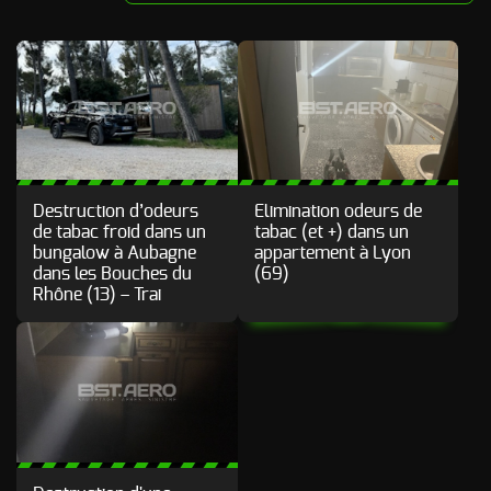
Odeur de Rats
NOS
morts - Odeur
autres
Rongeurs
INTERVENTIONS
Odeur de Moisi
AVIS
CLIENTS
- Odeur
d'Humidité
FAQ
Odeur de
Renfermé
Destruction d’odeurs
Elimination odeurs de
QUI SOMMES-
de tabac froid dans un
tabac (et +) dans un
Odeur de
bungalow à Aubagne
appartement à Lyon
Restauration -
dans les Bouches du
(69)
Odeur de
NOUS ?
Friture, de
Rhône (13) – Trai
Gras
CONTACT
Odeur de
Tabac
Odeurs de
fumée
d’incendie
- odeurs de
brûlé