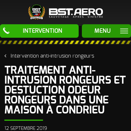
BST Aero
INTERVENTION
MENU
ÉLIMINATION
ODEURS
Intervention anti-intrusion rongeurs
Odeur de Fioul
ÉLIMINATION
- Mazout -
TRAITEMENT ANTI-
Gasoil et
autres
NUISIBLES
INTRUSION RONGEURS ET
Hydrocarbures
Traitement
SAUVETAGES
DESTUCTION ODEUR
Odeur d'Urine
Anti-Rongeurs
de chats (pipi
RONGEURS DANS UNE
de chats)
Traitement
APRÈS
SINISTRES
Anti-Insectes
MAISON À CONDRIEU
Odeur de
LE PROCEDE
Cadavre
- Odeur Post
mortem
LES MACHINES
12 SEPTEMBRE 2019