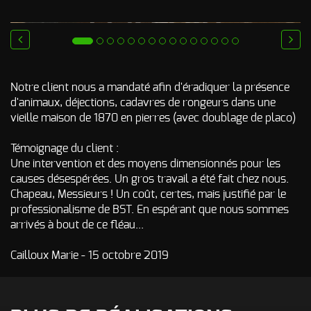
Odeur de Rats
NOS
morts - Odeur
autres
Rongeurs
INTERVENTIONS
prev
next
Odeur de Moisi
AVIS
CLIENTS
- Odeur
Notre client nous a mandaté afin d'éradiquer la présence
d'Humidité
d'animaux, déjections, cadavres de rongeurs dans une
FAQ
Odeur de
vieille maison de 1870 en pierres (avec doublage de placo)
Renfermé
QUI SOMMES-
Témoignage du client :
Odeur de
Une intervention et des moyens dimensionnés pour les
Restauration -
Odeur de
causes désespérées. Un gros travail a été fait chez nous.
NOUS ?
Friture, de
Chapeau, Messieurs ! Un coût, certes, mais justifié par le
Gras
CONTACT
professionalisme de BST. En espérant que nous sommes
Odeur de
arrivés à bout de ce fléau...
Tabac
Cailloux Marie - 15 octobre 2019
Odeurs de
fumée
d’incendie
- odeurs de
brûlé