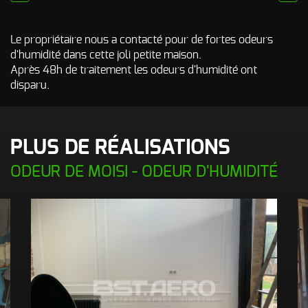
prev
next
Odeur de Rats
NOS
morts - Odeur
autres
Le propriétaire nous a contacté pour de fortes odeurs
Rongeurs
INTERVENTIONS
d'humidité dans cette joli petite maison.
Odeur de Moisi
Après 48h de traitement les odeurs d'humidité ont
AVIS
CLIENTS
- Odeur
disparu.
d'Humidité
FAQ
Odeur de
Renfermé
PLUS DE RÉALISATIONS
QUI SOMMES-
Odeur de
Restauration -
ODEUR DE MOISI - ODEUR D'HUMIDITÉ
Odeur de
NOUS ?
Friture, de
Gras
CONTACT
Odeur de
Tabac
Odeurs de
fumée
d’incendie
- odeurs de
brûlé