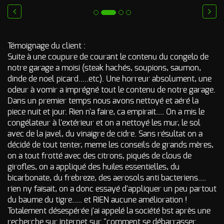
Odeur de Rats
NOS
morts - Odeur
autres
prev
next
Rongeurs
INTERVENTIONS
Témoignage du client :
Odeur de Moisi
AVIS
CLIENTS
Suite à une coupure de courant le contenu du congelo de
- Odeur
d'Humidité
notre garage a moisi (steak hachés, soupions, saumon,
dinde de noel picard.....etc). Une horreur absolument, une
FAQ
Odeur de
odeur à vomir a imprégné tout le contenu de notre garage.
Renfermé
Dans un premier temps nous avons nettoyé et aéré la
QUI SOMMES-
Odeur de
piece nuit et jour. Rien n'a faire, ca empirait.... On a mis le
Restauration -
congélateur à l'extérieur et on a nettoyé les mur, le sol
Odeur de
NOUS ?
avec de la javel, du vinaigre de cidre. Sans résultat on a
Friture, de
Gras
décidé de tout tenter, meme les conseils de grands mères,
CONTACT
on a tout frotté avec des citrons, piqués de clous de
Odeur de
girofles, on a appliqué des huiles essentielles, du
Tabac
bicarbonate, du frebreze, des aerosols anti bacteriens....
Odeurs de
rien ny faisait, on a donc essayé d'appliquer un peu partout
fumée
du baume du tigre..... et RIEN aucune amélioration !
d’incendie
Totalement désespérée j'ai appelé la société bst après une
- odeurs de
brûlé
recherche sur internet sur "comment se débarrasser