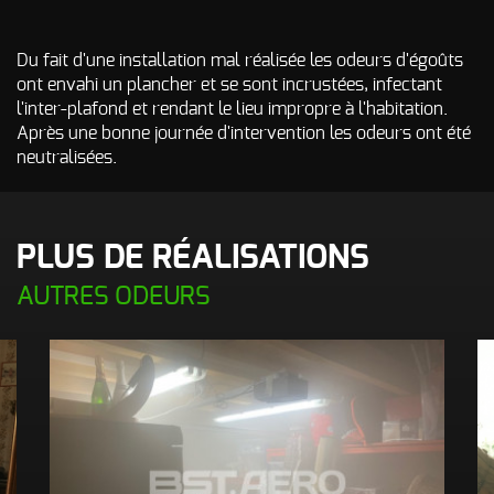
Odeur de Rats
NOS
morts - Odeur
autres
Du fait d'une installation mal réalisée les odeurs d'égoûts
Rongeurs
INTERVENTIONS
ont envahi un plancher et se sont incrustées, infectant
Odeur de Moisi
l'inter-plafond et rendant le lieu impropre à l'habitation.
AVIS
CLIENTS
- Odeur
Après une bonne journée d'intervention les odeurs ont été
d'Humidité
neutralisées.
FAQ
Odeur de
Renfermé
QUI SOMMES-
Odeur de
PLUS DE RÉALISATIONS
Restauration -
Odeur de
NOUS ?
AUTRES ODEURS
Friture, de
Gras
CONTACT
Odeur de
Tabac
Odeurs de
fumée
d’incendie
- odeurs de
brûlé