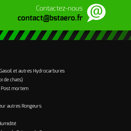
Contactez-nous
contact@bstaero.fr
 Gasoil et autres Hydrocarbures
pi de chats)
r Post mortem
eur autres Rongeurs
Humidité