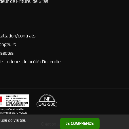
deur de Friture, de Gras
tallation/contrats
rongeurs
nsectes
e - odeurs de brûlé d’incendie
ation professionnelle
élivrée le 06/07/2023
ues de visites.
PMP CONCEPT
JE COMPRENDS
Création