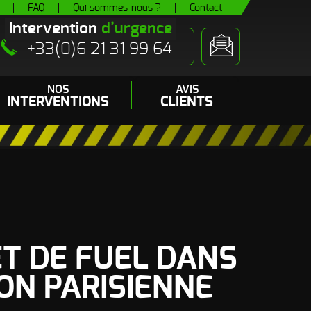
FAQ
Qui sommes-nous ?
Contact
Intervention
d’urgence
+33(0)6 21 31 99 64
NOS
AVIS
INTERVENTIONS
CLIENTS
 (pipi de chats)
es
- Odeur autres Rongeurs
T DE FUEL DANS
ON PARISIENNE