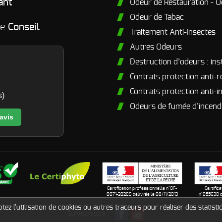
ant
Odeur de Restauration - O
Odeur de Tabac
me
Conseil
Traitement Anti-Insectes
Autres Odeurs
Destruction d’odeurs : ins
Contrats protection anti-
Contrats protection anti-i
s)
Odeurs de fumée d’incendi
 avis
Certification professionnelle n°OF-
Certific
0071-20289 délivrée le 08/11/2013
n°055630 d
ez l'utilisation de cookies ou autres traceurs pour réaliser des statistiq
Suivez-vous