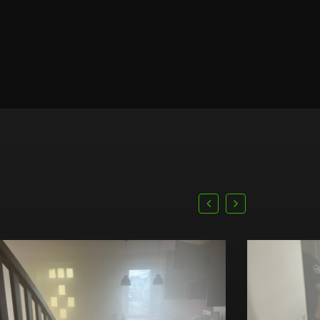
prev
next