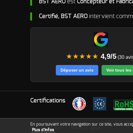
BST AERO
est
Concepteur et Fabric
Certifié, BST AERO
intervient com
★★★★★
4,9/5
(30 avi
Déposer un avis
Voir tous les
Certifications
En poursuivant votre navigation sur ce site, vous accept
© 2017
BST Aero
Mentions légales
Plus d'infos