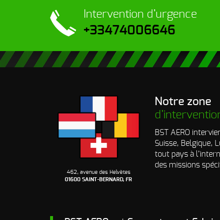
Intervention
d’urgence
+33474006646
Notre zone
d’interventio
BST AERO intervien
Suisse, Belgique,
tout pays à l’inter
des missions spéci
462, avenue des Helvètes
01600 SAINT-BERNARD, FR