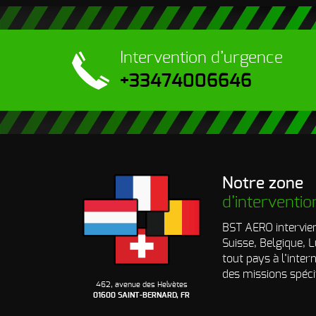
Intervention
d’urgence
+33474006646
Notre zone
d’interventio
BST AERO intervien
Suisse, Belgique,
tout pays à l’inter
des missions spéci
462, avenue des Helvètes
01600 SAINT-BERNARD, FR