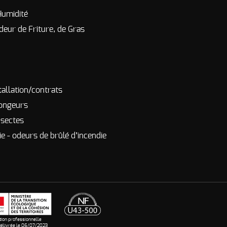
Humidité
deur de Friture, de Gras
tallation/contrats
rongeurs
nsectes
e - odeurs de brûlé d’incendie
ation professionnelle
élivrée le 06/07/2023