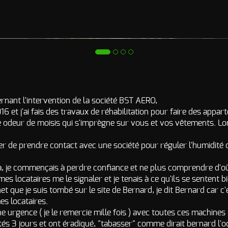
rnant l'intervention de la société BST AERO,
016 et j'ai fais des travaux de réhabilitation pour faire des appa
e odeur de moisis qui s'imprègne sur vous et vos vêtements. Lor
er de prendre contact avec une société pour réguler l'humidité d
 là, je commençais à perdre confiance et ne plus comprendre d'
es locataires me le signaler et je tenais à ce qu'ils se sentent b
t que je suis tombé sur le site de Bernard, je dit Bernard car 
es locataires.
une urgence ( je le remercie mille fois ) avec toutes ces machine
és 3 jours et ont éradiqué, "tabasser" comme dirait bernard l'ode