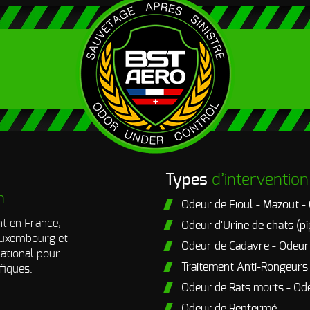
Types
d’intervention
n
Odeur de Fioul - Mazout -
t en France,
Odeur d'Urine de chats (pi
 Luxembourg et
Odeur de Cadavre - Odeu
national pour
Traitement Anti-Rongeurs
fiques.
Odeur de Rats morts - Od
Odeur de Renfermé