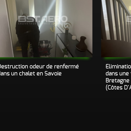
Destruction odeur de renfermé
Eliminati
dans un chalet en Savoie
dans une 
Bretagne
(Côtes D'