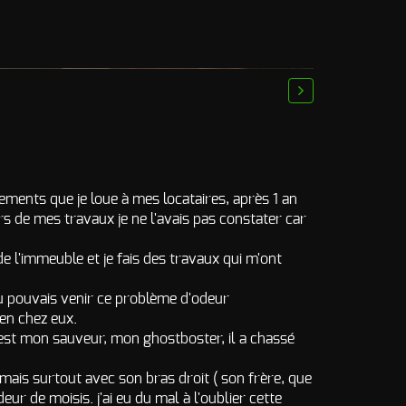
next
rtements que je loue à mes locataires, après 1 an
s de mes travaux je ne l'avais pas constater car
e l'immeuble et je fais des travaux qui m'ont
où pouvais venir ce problème d'odeur
ien chez eux.
c'est mon sauveur, mon ghostboster, il a chassé
s mais surtout avec son bras droit ( son frère, que
ur de moisis. j'ai eu du mal à l'oublier cette