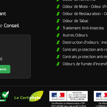
Odeur de Moisi - Odeur d'
ant
Odeur de Restauration - O
Odeur de Tabac
me
Conseil
Traitement Anti-Insectes
Autres Odeurs
Destruction d’odeurs : ins
Contrats protection anti-
Contrats protection anti-i
s)
Odeurs de fumée d’incendi
 avis
Certification professionnelle n°OF-
Certific
0071-20289 délivrée le 08/11/2013
n°055630 d