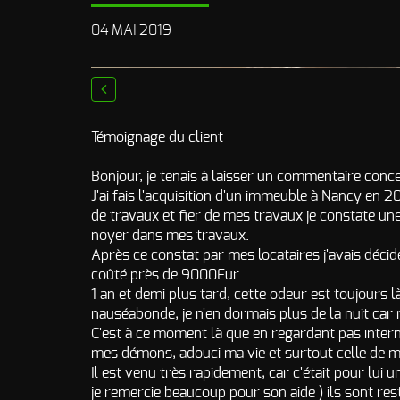
04 MAI 2019
prev
Témoignage du client
Bonjour, je tenais à laisser un commentaire conce
J'ai fais l'acquisition d'un immeuble à Nancy en 2
de travaux et fier de mes travaux je constate un
noyer dans mes travaux.
Après ce constat par mes locataires j'avais décid
coûté près de 9000Eur.
1 an et demi plus tard, cette odeur est toujours
nauséabonde, je n'en dormais plus de la nuit car m
C'est à ce moment là que en regardant pas interne
mes démons, adouci ma vie et surtout celle de m
Il est venu très rapidement, car c'était pour lui 
je remercie beaucoup pour son aide ) ils sont rest