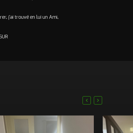
r, j'ai trouvé en lui un Ami,
 SUR
prev
next