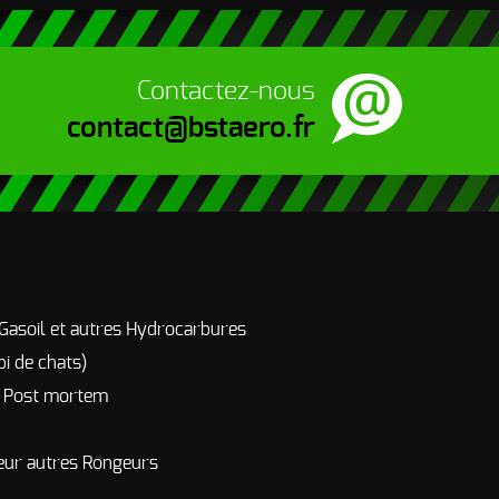
Contactez-nous
contact@bstaero.fr
 Gasoil et autres Hydrocarbures
pi de chats)
r Post mortem
eur autres Rongeurs