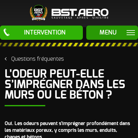
BST Aero
INTERVENTION
MENU
ÉLIMINATION
ODEURS
Questions fréquentes
Odeur de Fioul
ÉLIMINATION
- Mazout -
L’ODEUR PEUT-ELLE
Gasoil et
autres
NUISIBLES
S’IMPRÉGNER DANS LES
Hydrocarbures
Traitement
SAUVETAGES
MURS OU LE BÉTON ?
Odeur d'Urine
Anti-Rongeurs
de chats (pipi
de chats)
Traitement
APRÈS
SINISTRES
Anti-Insectes
Odeur de
LE PROCEDE
Cadavre
Oui. Les odeurs peuvent s’imprégner profondément dans
- Odeur Post
les matériaux poreux, y compris les murs, enduits,
mortem
LES MACHINES
chapes et bétons.