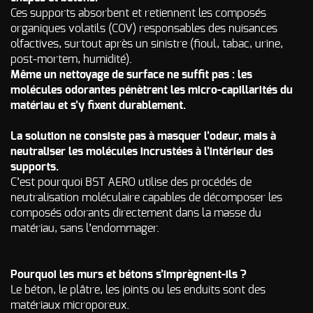
Odeur de Rats
Ces supports absorbent et retiennent les composés
NOS
morts - Odeur
organiques volatils (COV) responsables des nuisances
autres
Rongeurs
olfactives, surtout après un sinistre (fioul, tabac, urine,
INTERVENTIONS
post-mortem, humidité).
Odeur de Moisi
Même un nettoyage de surface ne suffit pas : les
AVIS
CLIENTS
- Odeur
molécules odorantes pénètrent les micro-capillarités du
d'Humidité
matériau et s’y fixent durablement.
FAQ
Odeur de
Renfermé
La solution ne consiste pas à masquer l’odeur, mais à
QUI SOMMES-
neutraliser les molécules incrustées à l’intérieur des
Odeur de
Restauration -
supports.
Odeur de
NOUS ?
C’est pourquoi BST AERO utilise des procédés de
Friture, de
neutralisation moléculaire capables de décomposer les
Gras
CONTACT
composés odorants directement dans la masse du
Odeur de
matériau, sans l’endommager.
Tabac
Odeurs de
fumée
Pourquoi les murs et bétons s’imprègnent-ils ?
d’incendie
Le béton, le plâtre, les joints ou les enduits sont des
- odeurs de
matériaux microporeux.
brûlé