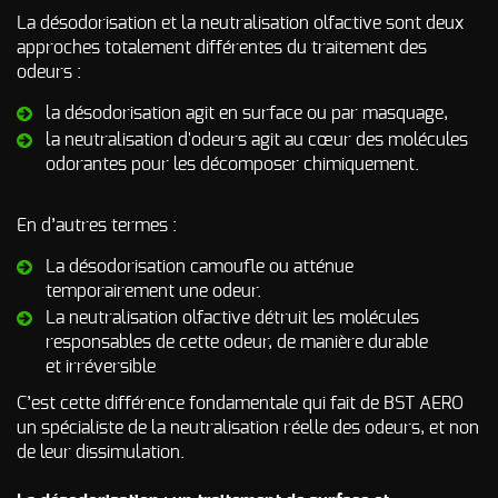
Odeur de Rats
La désodorisation et la neutralisation olfactive sont deux
NOS
morts - Odeur
approches totalement différentes du traitement des
autres
Rongeurs
odeurs :
INTERVENTIONS
Odeur de Moisi
la désodorisation agit en surface ou par masquage,
AVIS
CLIENTS
- Odeur
la neutralisation d'odeurs agit au cœur des molécules
d'Humidité
odorantes pour les décomposer chimiquement.
FAQ
Odeur de
Renfermé
En d’autres termes :
QUI SOMMES-
Odeur de
Restauration -
La désodorisation camoufle ou atténue
Odeur de
NOUS ?
temporairement une odeur.
Friture, de
Gras
La neutralisation olfactive détruit les molécules
CONTACT
responsables de cette odeur, de manière durable
Odeur de
et irréversible
Tabac
C’est cette différence fondamentale qui fait de BST AERO
Odeurs de
un spécialiste de la neutralisation réelle des odeurs, et non
fumée
d’incendie
de leur dissimulation.
- odeurs de
brûlé