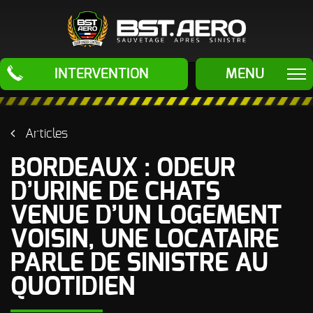
BST Aero
INTERVENTION
MENU
ÉLIMINATION
ODEURS
Articles
Odeur de Fioul
ÉLIMINATION
- Mazout -
BORDEAUX : ODEUR
Gasoil et
autres
NUISIBLES
D’URINE DE CHATS
Hydrocarbures
Traitement
SAUVETAGES
VENUE D’UN LOGEMENT
Odeur d'Urine
Anti-Rongeurs
de chats (pipi
VOISIN, UNE LOCATAIRE
de chats)
Traitement
APRÈS
SINISTRES
Anti-Insectes
PARLE DE SINISTRE AU
Odeur de
LE PROCEDE
Cadavre
QUOTIDIEN
- Odeur Post
mortem
LES MACHINES