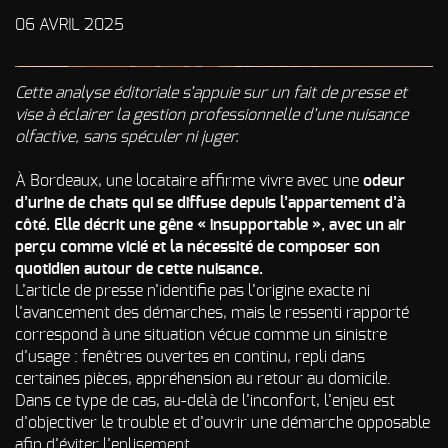
Odeur de Rats
NOS
06 AVRIL 2025
morts - Odeur
autres
Rongeurs
INTERVENTIONS
Cette analyse éditoriale s’appuie sur un fait de presse et
Odeur de Moisi
AVIS
CLIENTS
- Odeur
vise à éclairer la gestion professionnelle d’une nuisance
d'Humidité
olfactive, sans spéculer ni juger.
FAQ
Odeur de
À Bordeaux, une locataire affirme vivre avec une
odeur
Renfermé
d’urine de chats qui se diffuse depuis l’appartement d’à
QUI SOMMES-
Odeur de
côté.
Elle décrit une gêne « insupportable », avec un air
Restauration -
perçu comme vicié et la nécessité de composer son
Odeur de
NOUS ?
Friture, de
quotidien autour de cette nuisance.
Gras
L’article de presse n’identifie pas l’origine exacte ni
CONTACT
l’avancement des démarches, mais le ressenti rapporté
Odeur de
correspond à une situation vécue comme un sinistre
Tabac
d’usage : fenêtres ouvertes en continu, repli dans
Odeurs de
certaines pièces, appréhension au retour au domicile.
fumée
Dans ce type de cas, au-delà de l’inconfort, l’enjeu est
d’incendie
- odeurs de
d’objectiver le trouble et d’ouvrir une démarche opposable
brûlé
afin d’éviter l’enlisement.