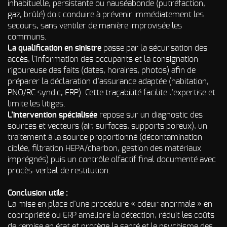
d’incendie
inhabituelle, persistante ou nauséabonde (putréfaction,
gaz, brûlé) doit conduire à prévenir immédiatement les
Autres Odeurs
secours, sans ventiler de manière improvisée les
communs.
La qualification en sinistre
passe par la sécurisation des
accès, l’information des occupants et la consignation
rigoureuse des faits (dates, horaires, photos) afin de
préparer la déclaration d’assurance adaptée (habitation,
PNO/RC syndic, ERP). Cette traçabilité facilite l’expertise et
limite les litiges.
L’intervention spécialisée
repose sur un diagnostic des
sources et vecteurs (air, surfaces, supports poreux), un
traitement à la source proportionné (décontamination
ciblée, filtration HEPA/charbon, gestion des matériaux
imprégnés) puis un contrôle olfactif final documenté avec
procès-verbal de restitution.
Conclusion utile :
La mise en place d’une procédure « odeur anormale » en
copropriété ou ERP améliore la détection, réduit les coûts
de remise en état et protège la santé et le psychisme des