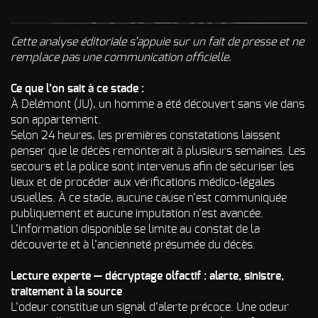
Odeur de Rats
NOS
morts - Odeur
autres
Cette analyse éditoriale s’appuie sur un fait de presse et ne
Rongeurs
INTERVENTIONS
remplace pas une communication officielle.
Odeur de Moisi
AVIS
CLIENTS
- Odeur
Ce que l’on sait à ce stade :
d'Humidité
À Delémont (JU), un homme a été découvert sans vie dans
FAQ
Odeur de
son appartement.
Renfermé
Selon 24 heures, les premières constatations laissent
QUI SOMMES-
penser que le décès remonterait à plusieurs semaines. Les
Odeur de
secours et la police sont intervenus afin de sécuriser les
Restauration -
Odeur de
lieux et de procéder aux vérifications médico-légales
NOUS ?
Friture, de
usuelles. À ce stade, aucune cause n’est communiquée
Gras
CONTACT
publiquement et aucune imputation n’est avancée.
Odeur de
L’information disponible se limite au constat de la
Tabac
découverte et à l’ancienneté présumée du décès.
Odeurs de
Lecture experte — décryptage olfactif : alerte, sinistre,
fumée
d’incendie
traitement à la source
- odeurs de
L’odeur constitue un signal d’alerte précoce. Une odeur
brûlé