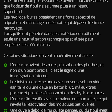
Une intervention professionnelle devient indispensable dès
Odeur de Rats
NOS
que l’odeur de fioul ne se limite plus à un résidu
morts - Odeur
autres
superficiel.
Rongeurs
Les hydrocarbures possèdent une forte capacité de
INTERVENTIONS
migration et d’ancrage moléculaire qui dépasse le simple
Odeur de Moisi
AVIS
CLIENTS
nettoyage.
- Odeur
d'Humidité
Lorsqu’ils ont pénétré dans les matériaux du bâtiment,
seule une neutralisation technique spécialisée peut
FAQ
Odeur de
empêcher les réémissions.
Renfermé
QUI SOMMES-
Odeur de
Certaines situations doivent impérativement alerter :
Restauration -
Odeur de
NOUS ?
L’odeur provient des murs, du sol ou des plinthes, et
Friture, de
non d’un point précis : c’est le signe d’une
Gras
CONTACT
imprégnation interne.
Odeur de
Le sinistre concerne une cave, un sous-sol, un vide
Tabac
sanitaire ou une dalle en béton brut, milieux très
poreux et propices à l’absorption des hydrocarbures.
Odeurs de
fumée
L’odeur s’intensifie avec la chaleur ou l’humidité, ce qui
d’incendie
révèle la réactivation des molécules pétrolières.
- odeurs de
brûlé
Une cuve a débordé, fui ou été percée, ou du fioul s’est