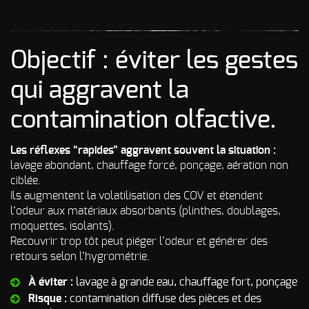
Odeur de Rats
NOS
morts - Odeur
autres
Rongeurs
INTERVENTIONS
Objectif : éviter les gestes
Odeur de Moisi
AVIS
CLIENTS
- Odeur
qui aggravent la
d'Humidité
FAQ
contamination olfactive.
Odeur de
Renfermé
QUI SOMMES-
Les réflexes “rapides” aggravent souvent la situation :
Odeur de
Restauration -
lavage abondant, chauffage forcé, ponçage, aération non
Odeur de
NOUS ?
ciblée.
Friture, de
Ils augmentent la volatilisation des COV et étendent
Gras
CONTACT
l’odeur aux matériaux absorbants (plinthes, doublages,
Odeur de
moquettes, isolants).
Tabac
Recouvrir trop tôt peut piéger l’odeur et générer des
retours selon l’hygrométrie.
Odeurs de
fumée
d’incendie
À éviter :
lavage à grande eau, chauffage fort, ponçage
- odeurs de
Risque :
contamination diffuse des pièces et des
brûlé