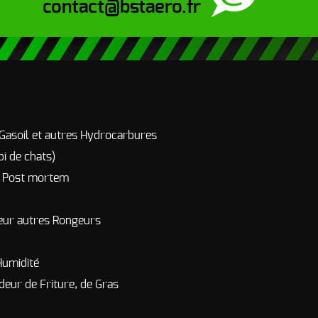
contact@bstaero.fr
 Gasoil et autres Hydrocarbures
pi de chats)
r Post mortem
eur autres Rongeurs
Humidité
deur de Friture, de Gras