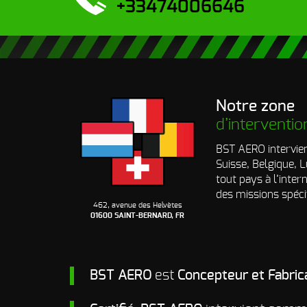
+33474006646
Notre zone
d’interventio
BST AERO intervien
Suisse, Belgique,
tout pays à l’inter
des missions spéci
462, avenue des Helvètes
01600 SAINT-BERNARD, FR
BST AERO
est
Concepteur et Fabric