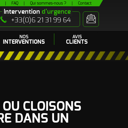
FAQ
Qui sommes-nous ?
Contact
Intervention
d’urgence
+33(0)6 21 31 99 64
NOS
AVIS
INTERVENTIONS
CLIENTS
 (pipi de chats)
es
- Odeur autres Rongeurs
S OU CLOISONS
RE DANS UN