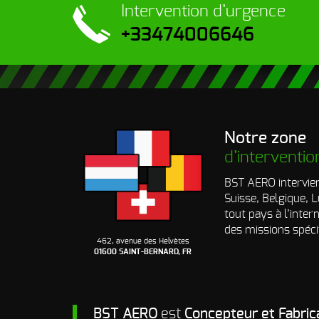
Intervention
d’urgence
+33474006646
Notre zone
d’interventio
BST AERO intervien
Suisse, Belgique,
tout pays à l’inter
des missions spéci
462, avenue des Helvètes
01600 SAINT-BERNARD, FR
BST AERO
est
Concepteur et Fabric