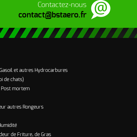
Contactez-nous
contact@bstaero.fr
 Gasoil et autres Hydrocarbures
pi de chats)
r Post mortem
eur autres Rongeurs
Humidité
deur de Friture, de Gras