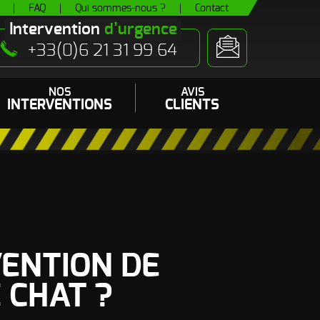
FAQ
Qui sommes-nous ?
Contact
Intervention
d’urgence
+33(0)6 21 31 99 64
NOS
AVIS
INTERVENTIONS
CLIENTS
 (pipi de chats)
es
- Odeur autres Rongeurs
VENTION DE
 CHAT ?