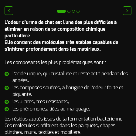
Odeur de Rats
NOS
morts - Odeur
autres
prev
next
Rongeurs
INTERVENTIONS
L’odeur d’urine de chat est l’une des plus difficiles à
éliminer en raison de sa composition chimique
Odeur de Moisi
AVIS
CLIENTS
- Odeur
particulière.
d'Humidité
Elle contient des molécules très stables capables de
FAQ
s’infiltrer profondément dans les matériaux.
Odeur de
Renfermé
Les composants les plus problématiques sont :
QUI SOMMES-
Odeur de
Restauration -
l’acide urique, qui cristallise et reste actif pendant des
Odeur de
NOUS ?
années,
Friture, de
Gras
les composés soufrés, à l’origine de l’odeur forte et
CONTACT
piquante,
Odeur de
les urates, très résistants,
Tabac
les phéromones, liées au marquage,
Odeurs de
fumée
les résidus azotés issus de la fermentation bactérienne.
d’incendie
Ces molécules s’infiltrent dans les parquets, chapes,
- odeurs de
plinthes, murs, textiles et mobiliers.
brûlé