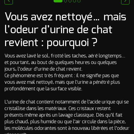
Odeur de Rats
NOS
prev
next
morts - Odeur
autres
Vous avez nettoyé… mais
Rongeurs
INTERVENTIONS
l’odeur d’urine de chat
Odeur de Moisi
AVIS
CLIENTS
- Odeur
d'Humidité
revient : pourquoi ?
FAQ
Odeur de
Renfermé
Vous avez lavé le sol, frotté les taches, aéré longtemps…
QUI SOMMES-
et pourtant, au bout de quelques heures ou quelques
Odeur de
jours, l’odeur d’urine de chat revient.
Restauration -
Odeur de
Ce phénomène est très fréquent : il ne signifie pas que
NOUS ?
Friture, de
vous avez mal nettoyé, mais que l’urine a pénétré plus
Gras
CONTACT
profondément que la surface visible.
Odeur de
Tabac
L’urine de chat contient notamment de l’acide urique qui se
cristallise dans les matériaux. Ces cristaux restent
Odeurs de
présents même après un lavage classique. Dès qu’il fait
fumée
d’incendie
plus chaud, plus humide ou que l’air circule dans la pièce,
- odeurs de
les molécules odorantes sont à nouveau libérées et l’odeur
brûlé