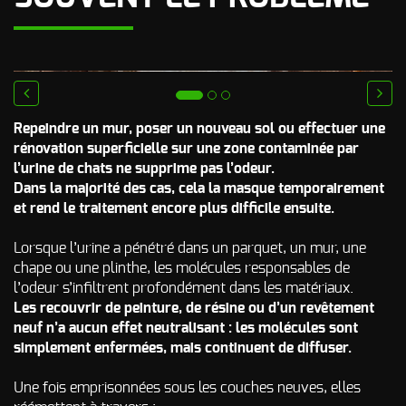
Odeur de Rats
NOS
morts - Odeur
autres
Rongeurs
INTERVENTIONS
Odeur de Moisi
AVIS
CLIENTS
- Odeur
prev
next
d'Humidité
Repeindre un mur, poser un nouveau sol ou effectuer une
FAQ
rénovation superficielle sur une zone contaminée par
Odeur de
Renfermé
l’urine de chats ne supprime pas l’odeur.
Dans la majorité des cas, cela la masque temporairement
QUI SOMMES-
Odeur de
et rend le traitement encore plus difficile ensuite.
Restauration -
Odeur de
NOUS ?
Friture, de
Lorsque l’urine a pénétré dans un parquet, un mur, une
Gras
CONTACT
chape ou une plinthe, les molécules responsables de
l’odeur s’infiltrent profondément dans les matériaux.
Odeur de
Tabac
Les recouvrir de peinture, de résine ou d’un revêtement
neuf n’a aucun effet neutralisant : les molécules sont
Odeurs de
simplement enfermées, mais continuent de diffuser.
fumée
d’incendie
- odeurs de
Une fois emprisonnées sous les couches neuves, elles
brûlé