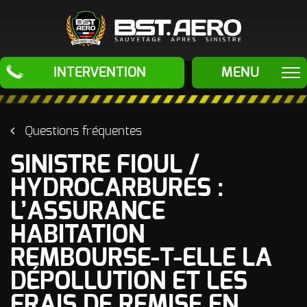
BST Aero
INTERVENTION
MENU
ÉLIMINATION
ODEURS
Questions fréquentes
Odeur de Fioul
ÉLIMINATION
- Mazout -
SINISTRE FIOUL /
Gasoil et
autres
NUISIBLES
HYDROCARBURES :
Hydrocarbures
Traitement
SAUVETAGES
L’ASSURANCE
Odeur d'Urine
Anti-Rongeurs
de chats (pipi
HABITATION
de chats)
Traitement
APRÈS
SINISTRES
Anti-Insectes
REMBOURSE-T-ELLE LA
Odeur de
LE PROCEDE
Cadavre
DÉPOLLUTION ET LES
- Odeur Post
mortem
LES MACHINES
FRAIS DE REMISE EN