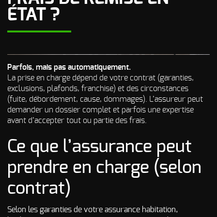
Odeur de Rats
ÉTAT ?
NOS
morts - Odeur
autres
Rongeurs
INTERVENTIONS
Odeur de Moisi
AVIS
CLIENTS
- Odeur
d'Humidité
Parfois, mais pas automatiquement.
FAQ
La prise en charge dépend de votre contrat (garanties,
Odeur de
exclusions, plafonds, franchise) et des circonstances
Renfermé
(fuite, débordement, cause, dommages). L’assureur peut
QUI SOMMES-
Odeur de
demander un dossier complet et parfois une expertise
Restauration -
avant d’accepter tout ou partie des frais.
Odeur de
NOUS ?
Friture, de
Gras
Ce que l’assurance peut
CONTACT
Odeur de
prendre en charge (selon
Tabac
Odeurs de
contrat)
fumée
d’incendie
- odeurs de
Selon les garanties de votre assurance habitation,
brûlé