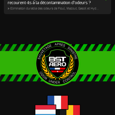
recourent-ils à la décontamination d’odeurs ?
Elimination durable des odeurs de Fioul, Mazout, Gasoil et Hydrocarbures