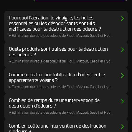
Odeur de Rats
NOS
morts - Odeur
autres
Pourquoi l’aération, le vinaigre, les huiles
Rongeurs
INTERVENTIONS
essentielles ou les désodorisants sont-ils
Odeur de Moisi
inefficaces pour la destruction des odeurs ?
AVIS
CLIENTS
- Odeur
Elimination durable des odeurs de Fioul, Mazout, Gasoil et Hydrocarbures
d'Humidité
FAQ
Quels produits sont utilisés pour la destruction
Odeur de
Renfermé
des odeurs ?
QUI SOMMES-
Elimination durable des odeurs de Fioul, Mazout, Gasoil et Hydrocarbures
Odeur de
Restauration -
Odeur de
Comment traiter une infiltration d’odeur entre
NOUS ?
Friture, de
appartements voisins ?
Gras
CONTACT
Elimination durable des odeurs de Fioul, Mazout, Gasoil et Hydrocarbures
Odeur de
Tabac
Combien de temps dure une intervention de
destruction d'odeurs ?
Odeurs de
Elimination durable des odeurs de Fioul, Mazout, Gasoil et Hydrocarbures
fumée
d’incendie
- odeurs de
Combien coûte une intervention de destruction
brûlé
d’odeurs ?