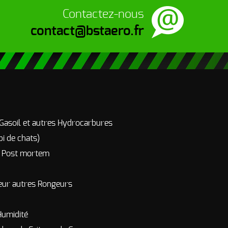
Contactez-nous
contact@bstaero.fr
 Gasoil et autres Hydrocarbures
pi de chats)
r Post mortem
eur autres Rongeurs
Humidité