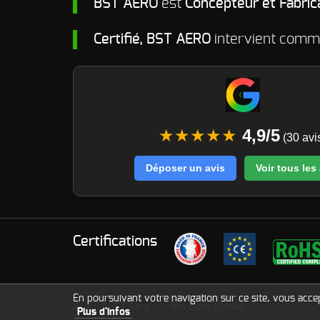
BST AERO
est
Concepteur et Fabric
Certifié, BST AERO
intervient com
★★★★★
4,9/5
(30 avi
Déposer un avis
Voir tous les
Certifications
En poursuivant votre navigation sur ce site, vous accept
© 2017
BST Aero
Mentions légales
Plus d'infos