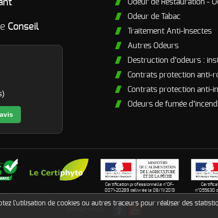
ant
Odeur de Restauration - O
Odeur de Tabac
me
Conseil
Traitement Anti-Insectes
Autres Odeurs
Destruction d’odeurs : ins
Contrats protection anti-
Contrats protection anti-i
s)
Odeurs de fumée d’incendi
 avis
Certification professionnelle n°OF-
Certific
0071-20289 délivrée le 08/11/2013
n°055630 d
ez l'utilisation de cookies ou autres traceurs pour réaliser des statistiq
Suivez-vous