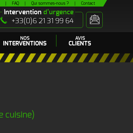
FAQ
Qui sommes-nous ?
Contact
Intervention
d’urgence
+33(0)6 21 31 99 64
NOS
AVIS
INTERVENTIONS
CLIENTS
 (pipi de chats)
es
- Odeur autres Rongeurs
e cuisine)