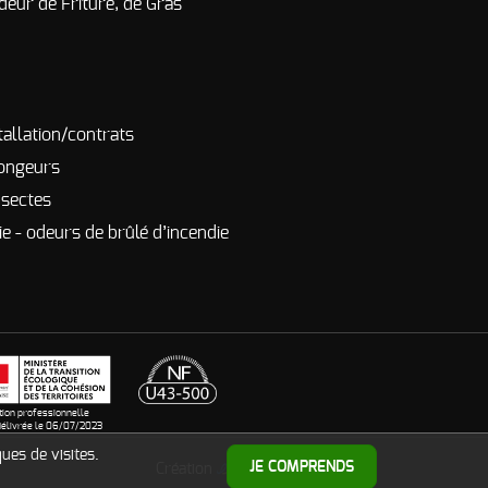
deur de Friture, de Gras
tallation/contrats
rongeurs
nsectes
e - odeurs de brûlé d’incendie
ation professionnelle
élivrée le 06/07/2023
ues de visites.
PMP CONCEPT
JE COMPRENDS
Création