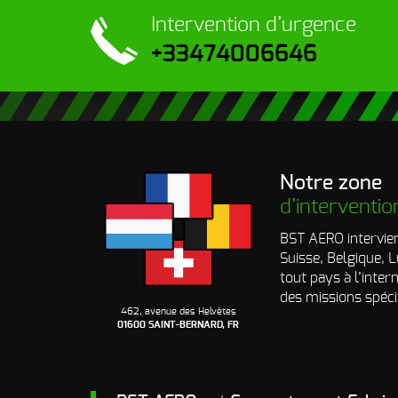
Intervention
d’urgence
+33474006646
Notre zone
d’interventio
BST AERO intervien
Suisse, Belgique,
tout pays à l’inter
des missions spéci
462, avenue des Helvètes
01600 SAINT-BERNARD, FR