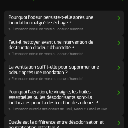
Odeur de Rats
NOS
morts - Odeur
autres
Pourquoi l’odeur persiste-t-elle après une
Rongeurs
INTERVENTIONS
inondation malgré le séchage ?
Odeur de Moisi
Elimination odeur de moisi ou odeur d'humidité
AVIS
CLIENTS
- Odeur
d'Humidité
Faut-il nettoyer avant une intervention de
FAQ
destruction d'odeur d'humidité ?
Odeur de
Renfermé
Elimination odeur de moisi ou odeur d'humidité
QUI SOMMES-
Odeur de
La ventilation suffit-elle pour supprimer une
Restauration -
Odeur de
odeur après une inondation ?
NOUS ?
Friture, de
Elimination odeur de moisi ou odeur d'humidité
Gras
CONTACT
Odeur de
Pourquoi l’aération, le vinaigre, les huiles
Tabac
essentielles ou les désodorisants sont-ils
inefficaces pour la destruction des odeurs ?
Odeurs de
Elimination durable des odeurs de Fioul, Mazout, Gasoil et Hydrocarbures
fumée
d’incendie
- odeurs de
Quelle est la différence entre désodorisation et
brûlé
neutralisation olfactive ?